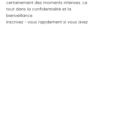
certainement des moments intenses. Le 
tout dans la confidentialité et la 
bienveillance.
Inscrivez - vous rapidement si vous avez 
déjà votre agenda, car 2 constellants 
sont déjà inscrits & les places sont 
limitées.
Afficher plus
Partager cet événement
PARTENAIRES