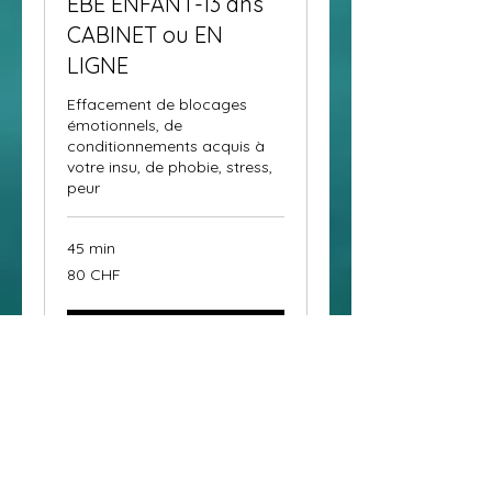
EBE ENFANT-13 ans
CABINET ou EN
LIGNE
Effacement de blocages
émotionnels, de
conditionnements acquis à
votre insu, de phobie, stress,
peur
45 min
80
80 CHF
francs
suisses
Réserver