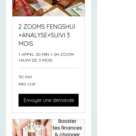
2 ZOOMS FENGSHUI
+ANALYSE+SUIVI 3
MOIS
1 APPEL 30 MIN + 2H ZOOM
+SUIVI DE 3 MOIS
30 min
490
490 CHF
francs
suisses
Envoyer une demande