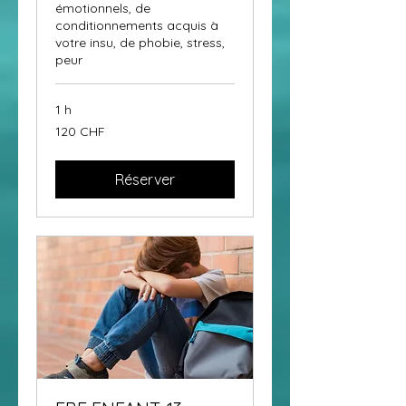
émotionnels, de
conditionnements acquis à
votre insu, de phobie, stress,
peur
1 h
120
120 CHF
francs
suisses
Réserver