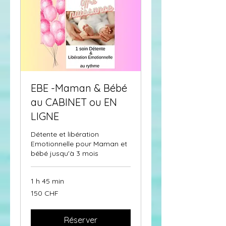
EBE -Maman & Bébé
au CABINET ou EN
LIGNE
Détente et libération
Emotionnelle pour Maman et
bébé jusqu'à 3 mois
1 h 45 min
150
150 CHF
francs
suisses
Réserver