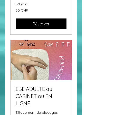
30 min
60
60 CHF
francs
suisses
Réserver
EBE ADULTE au
CABINET ou EN
LIGNE
Effacement de blocages