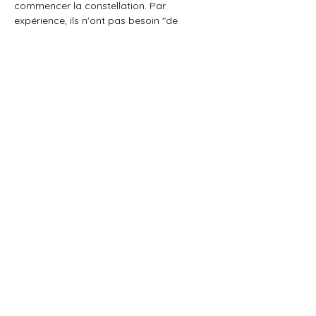
commencer la constellation. Par 
expérience, ils n'ont pas besoin "de 
savoir" pour ressentir et se sentent plus 
libres, sans attentes spécifiques.
Afficher plus
Partager cet événement
PARTENAIRES