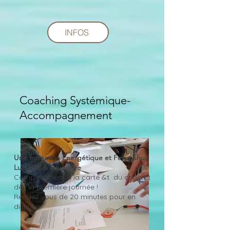
INFOS
Coaching Systémique-
Accompagnement
Une formation Energétique et Feng Shui
Ludique & innovante
Complètement à la carte &t du concret
dès la première journée !
Rendez vous de 20 minutes pour en
discuter