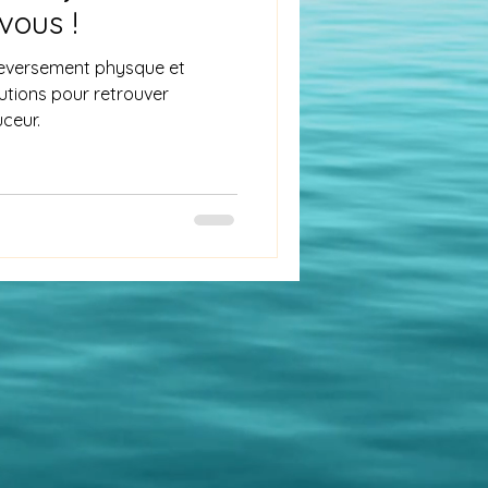
vous !
leversement physque et
lutions pour retrouver
uceur.