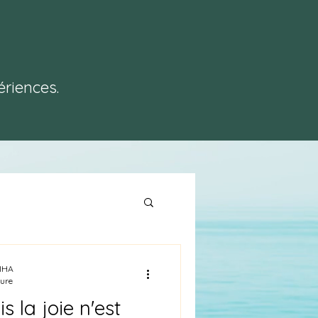
E
ériences.
IHA
ture
s la joie n'est