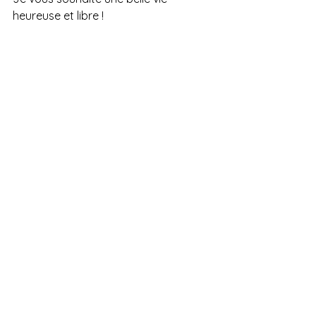
heureuse et libre ! 
Mariha
Voir tout
Posts récents