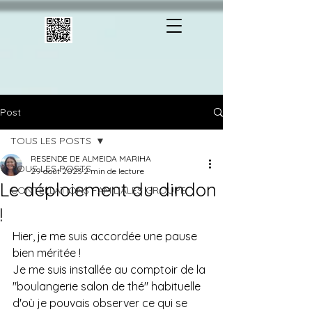
Post
TOUS LES POSTS
RESENDE DE ALMEIDA MARIHA
TOUS LES POSTS
29 août 2023
2 min de lecture
Le déploiement du dindon
CONTELLATIONS FAMILIALES GROUPE
!
Hier, je me suis accordée une pause 
bien méritée ! 
Je me suis installée au comptoir de la 
"boulangerie salon de thé" habituelle  
d'où je pouvais observer ce qui se 